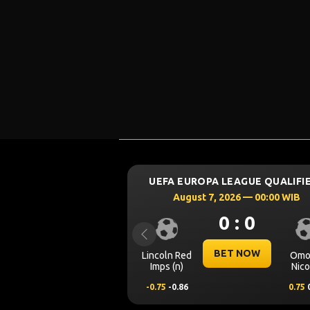
RS
UEFA EUROPA LEAGUE QUALIFIERS
UEFA
August 7, 2026 — 00:45 WIB
A
0 : 0
Previous
BET NOW
ofia
PAOK
Anderlecht
KuPS
.86
0.75
0.88
-0.75
0.94
-0.25
-0