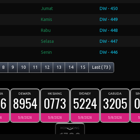
Jumat
DW - 450
Kamis
DW - 449
Rabu
DW - 448
Selasa
DW - 447
Senin
DW - 446
8
9
10
11
12
13
14
15
Last ( 73 )
IA
DEWATA
HK SIANG
SYDNEY
GARUDA
SI
76
8954
0773
5224
3205
0
26
5/8/2026
5/8/2026
5/8/2026
5/8/2026
5
HONGKONG
1739