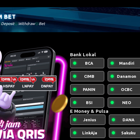
M BET
Deposit
Withdraw
Bet
Bank Lokal
BCA
Mandiri
CIMB
Danamon
PANIN
OCBC
BSI
NEO
E Money & Pulsa
Jenius
DANA
LinkAja
Sakuku