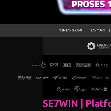
TENTANG KAMI
|
BANTUAN
|
SE7WIN | Platf