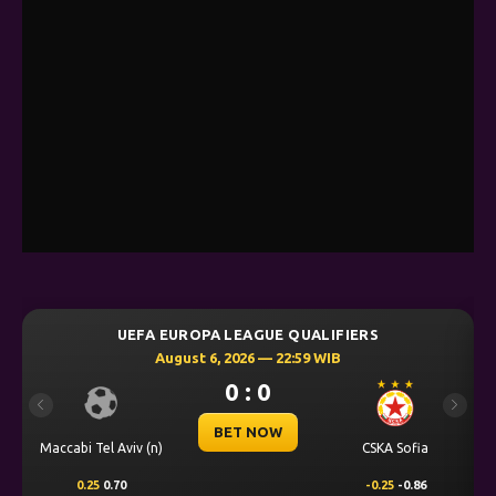
ROPA LEAGUE QUALIFIERS
UEFA EUROPA 
ust 6, 2026 — 22:59 WIB
August 6, 
0 : 0
Previous
Next
BET NOW
B
CSKA Sofia
KuPS
-0.25
-0.86
-0.25
0.98